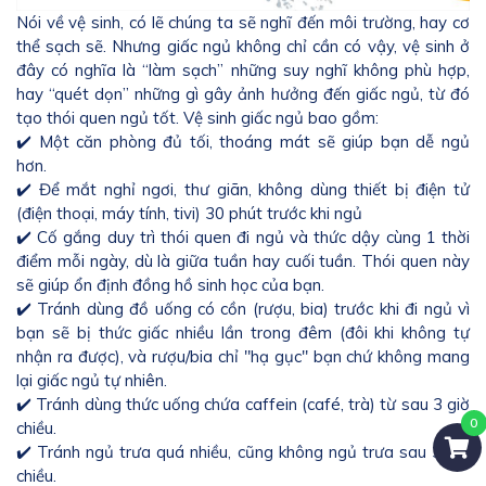
Nói về vệ sinh, có lẽ chúng ta sẽ nghĩ đến môi trường, hay cơ
thể sạch sẽ. Nhưng giấc ngủ không chỉ cần có vậy, vệ sinh ở
đây có nghĩa là “làm sạch” những suy nghĩ không phù hợp,
hay “quét dọn” những gì gây ảnh hưởng đến giấc ngủ, từ đó
tạo thói quen ngủ tốt. Vệ sinh giấc ngủ bao gồm:
✔️ Một căn phòng đủ tối, thoáng mát sẽ giúp bạn dễ ngủ
hơn.
✔️ Để mắt nghỉ ngơi, thư giãn, không dùng thiết bị điện tử
(điện thoại, máy tính, tivi) 30 phút trước khi ngủ
✔️ Cố gắng duy trì thói quen đi ngủ và thức dậy cùng 1 thời
điểm mỗi ngày, dù là giữa tuần hay cuối tuần. Thói quen này
sẽ giúp ổn định đồng hồ sinh học của bạn.
✔️ Tránh dùng đồ uống có cồn (rượu, bia) trước khi đi ngủ vì
bạn sẽ bị thức giấc nhiều lần trong đêm (đôi khi không tự
nhận ra được), và rượu/bia chỉ "hạ gục" bạn chứ không mang
lại giấc ngủ tự nhiên.
✔️ Tránh dùng thức uống chứa caffein (café, trà) từ sau 3 giờ
chiều.
✔️ Tránh ngủ trưa quá nhiều, cũng không ngủ trưa sau 3 giờ
chiều.