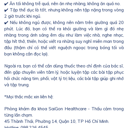
✔️ Ăn tối không trễ quá, nên ăn nhẹ nhàng, không ăn quá no.
✔️ Tập thể dục là tốt, nhưng không nên tập nặng trong vòng
2 giờ trước khi ngủ.
✔️ Nếu không ngủ được, không nên nằm trên giường quá 20
phút. Lúc đó, bạn có thể ra khỏi giường và làm gì đó nhẹ
nhàng trong ánh sáng êm dịu như làm việc nhà, nghe nhạc,
tập hít thở, thiền, hoặc viết ra những suy nghĩ miên man trong
đầu (thậm chí có thể viết nguệch ngoạc trong bóng tối và
bạn không cần đọc lại).
Ngoài ra, bạn có thể cần dùng thuốc theo chỉ định của bác sĩ,
đến gặp chuyên viên tâm lý, hoặc luyện tập các bài tập phục
hồi chức năng tim, phổi, vật lý trị liệu, các bài tập giúp ghi nhớ
và tập trung.
*Mọi thắc mắc xin liên hệ:
Phòng khám đa khoa SaiGon Healthcare - Thấu cảm trong
từng lần chạm.
45 Thành Thái, Phường 14, Quận 10, TP Hồ Chí Minh.
Hotline: 098.226.4545