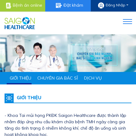
Bệnh án online
Đặt khám
Đăng Nhập
GIỚI THIỆU
CHUYÊN GIA BÁC SĨ
DỊCH VỤ
GIỚI THIỆU
- Khoa Tai mũi họng PKĐK Saigon Healthcare được thành lập
nhằm đáp ứng nhu cầu khám chữa bệnh TMH ngày càng gia
tăng do tình trạng ô nhiễm không khí, chế độ ăn uống và sinh
hoạt không khoa học.