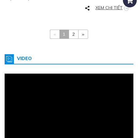
XEM CHI TIẾT
«
1
2
»
VIDEO