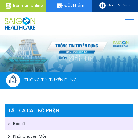
Bệnh án online
Đặt khám
Đăng Nhập
THÔNG TIN TUYỂN DỤNG
TẤT CẢ CÁC BỘ PHẬN
Bác sĩ
Khối Chuyên Môn