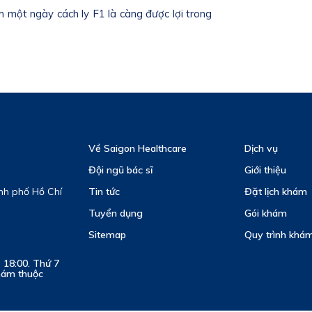
ảm một ngày cách ly F1 là càng được lợi trong
Về Saigon Healthcare
Dịch vụ
Đội ngũ bác sĩ
Giới thiệu
nh phố Hồ Chí
Tin tức
Đặt lịch khám
Tuyển dụng
Gói khám
Sitemap
Quy trình khám
- 18:00. Thứ 7
khám thuộc