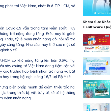
ng phát tại Việt Nam, nhất là ở TP.HCM, số
Khám Sức Khỏe 
Healthcare Quậ
nhân Covid-19 vẫn trong tầm kiểm soát. Tuy
u chứng trở nặng đang tăng. Điều này là gánh
ng Tháp, tỷ lệ bệnh nhân nặng đòi hỏi hỗ trợ
ngày càng tăng. Nhu cầu máy thở của một số
gành y tế.
TP.HCM có khả năng tăng lên hơn 0,6%. Tại
iều này chứng tỏ Việt Nam đang tiệm cận với
ưu ý các trường hợp bệnh nhân trở nặng và bắt
 hay trong hội nghị sáng 16/7 tại Bộ Y tế.
những biện pháp mạnh để giảm thiểu tác hại
c, trang thiết bị, vật tư y tế, kể cả hệ thống
 trị bệnh nhân nặng.