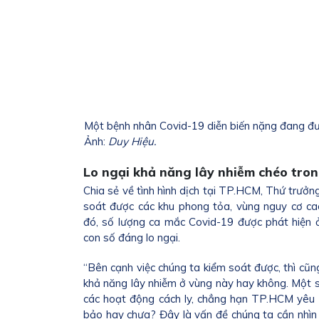
Một bệnh nhân Covid-19 diễn biến nặng đang đư
Ảnh:
Duy Hiệu.
Lo ngại khả năng lây nhiễm chéo tro
Chia sẻ về tình hình dịch tại TP.HCM, Thứ trưở
soát được các khu phong tỏa, vùng nguy cơ ca
đó, số lượng ca mắc Covid-19 được phát hiện ở
con số đáng lo ngại.
“Bên cạnh việc chúng ta kiểm soát được, thì cũn
khả năng lây nhiễm ở vùng này hay không. Một 
các hoạt động cách ly, chẳng hạn TP.HCM yêu 
bảo hay chưa? Đây là vấn đề chúng ta cần nhìn 