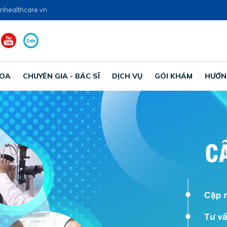
nhealthcare.vn
HOA
CHUYÊN GIA - BÁC SĨ
DỊCH VỤ
GÓI KHÁM
HƯỚN