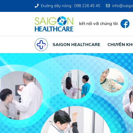
Đường dây nóng : 098 226 45 45
info@saigo
kết nối với chúng tôi
SAIGON HEALTHCARE
CHUYÊN K