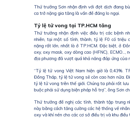
Thứ trưởng Sơn nhận định với đợt dịch đang bù
ca trở nặng gia tăng là vấn đề đáng lo ngại.
Tỷ lệ tử vong tại TP.HCM tăng
Thứ trưởng nhận định việc điều trị các bệnh 
nhiên, tại một số tỉnh, thành, tỷ lệ F0 có triệ
nặng rất lớn, nhất là ở TP.HCM. Đặc biệt, ở Đồ
oxy, oxy mask, oxy dòng cao (HFNC), ECMO..., 
địa phương đã vượt quá khả năng đáp ứng của n
“Tỷ lệ tử vong Việt Nam hiện giờ là 0,43%. 
Đồng Tháp, tỷ lệ tử vong sẽ còn cao hơn nữa. Đ
tỷ lệ tử vong trên thế giới. Chúng ta phải rất l
buộc phải sử dụng biện pháp hỗ trợ”, ông Sơn cho
Thứ trưởng đề nghị các tỉnh, thành tập trung 
này bằng cách tăng cường các hệ thống về nhân lự
oxy và khí nén cho các cơ sở điều trị và khu điều