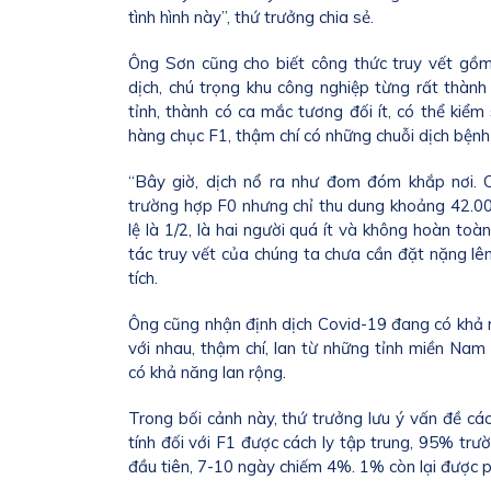
tình hình này”, thứ trưởng chia sẻ.
Ông Sơn cũng cho biết công thức truy vết gồm
dịch, chú trọng khu công nghiệp từng rất thàn
tỉnh, thành có ca mắc tương đối ít, có thể kiể
hàng chục F1, thậm chí có những chuỗi dịch bệnh
“Bây giờ, dịch nổ ra như đom đóm khắp nơi.
trường hợp F0 nhưng chỉ thu dung khoảng 42.000 
lệ là 1/2, là hai người quá ít và không hoàn toà
tác truy vết của chúng ta chưa cần đặt nặng lê
tích.
Ông cũng nhận định dịch Covid-19 đang có khả 
với nhau, thậm chí, lan từ những tỉnh miền N
có khả năng lan rộng.
Trong bối cảnh này, thứ trưởng lưu ý vấn đề cá
tính đối với F1 được cách ly tập trung, 95% tr
đầu tiên, 7-10 ngày chiếm 4%. 1% còn lại được 