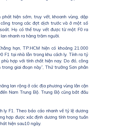
 phát hiện sớm, truy vết, khoanh vùng, dập
h công trong các đợt dịch trước và ở một số
m soát. Họ có thể truy vết được từ một F0 ra
 lan nhanh ra hàng trăm người.
 Chẳng hạn, TP.HCM hiện có khoảng 21.000
F1 tại nhà lẫn trong khu cách ly. Tính ra tỷ
n phù hợp với tính chất hiện nay. Do đó, công
n trong giai đoạn này”, Thứ trưởng Sơn phân
năng lan rộng ở các địa phương vùng lân cận
am đến Nam Trung Bộ. Trung Bộ cũng bắt đầu
ch ly F1. Theo báo cáo nhanh về tỷ lệ dương
ường hợp được xác định dương tính trong tuần
phát hiện sau10 ngày.