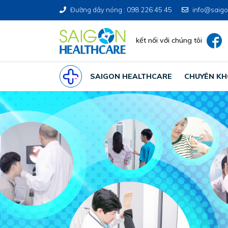
Đường dây nóng : 098 226 45 45
info@saigo
kết nối với chúng tôi
SAIGON HEALTHCARE
CHUYÊN K