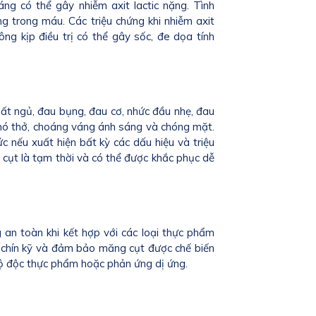
ng có thể gây nhiễm axit lactic nặng. Tình
ờng trong máu. Các triệu chứng khi nhiễm axit
ng kịp điều trị có thể gây sốc, đe dọa tính
t ngủ, đau bụng, đau cơ, nhức đầu nhẹ, đau
 khó thở, choáng váng ánh sáng và chóng mặt.
c nếu xuất hiện bất kỳ các dấu hiệu và triệu
cụt là tạm thời và có thể được khắc phục dễ
an toàn khi kết hợp với các loại thực phẩm
a chín kỹ và đảm bảo măng cụt được chế biến
gộ độc thực phẩm hoặc phản ứng dị ứng.