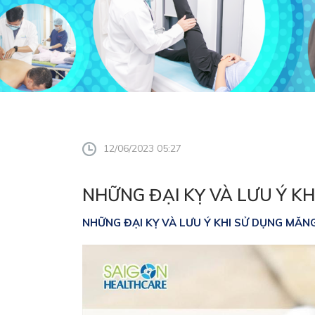
12/06/2023 05:27
NHỮNG ĐẠI KỴ VÀ LƯU Ý K
NHỮNG ĐẠI KỴ VÀ LƯU Ý KHI SỬ DỤNG MĂN