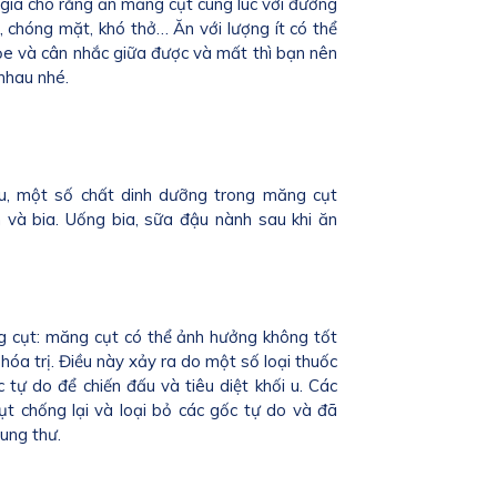
gia cho rằng ăn măng cụt cùng lúc với đường
, chóng mặt, khó thở… Ăn với lượng ít có thể
e và cân nhắc giữa được và mất thì bạn nên
nhau nhé.
ứu, một số chất dinh dưỡng trong măng cụt
 và bia. Uống bia, sữa đậu nành sau khi ăn
ng cụt: măng cụt có thể ảnh hưởng không tốt
 hóa trị. Điều này xảy ra do một số loại thuốc
c tự do để chiến đấu và tiêu diệt khối u. Các
 chống lại và loại bỏ các gốc tự do và đã
 ung thư.