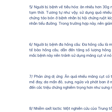
5/ Người bị bệnh về tiêu hóa: ăn nhiều hơn 30g 
tạm thời. Tương tự như vậy, sử dụng quá nhiều
chứng táo bón ở bệnh nhân bị hội chứng ruột kíc
nhân tiểu đường. Trong trường hợp này, nên gi
6/ Người bị bệnh đa hồng cầu: Đa hồng cầu là m
tế bào hồng cầu, dẫn đến tăng số lượng hồng
mắc bệnh này nên tránh sử dụng măng cụt vì nó 
7/ Phản ứng dị ứng: Ăn quá nhiều măng cụt có 
mề đay, da mẩn đỏ, sưng, ngứa và phát ban ở 
đến các triệu chứng nghiêm trọng hơn như sưng 
8/ Nhiễm axít lactic: Một nghiên cứu của Trung