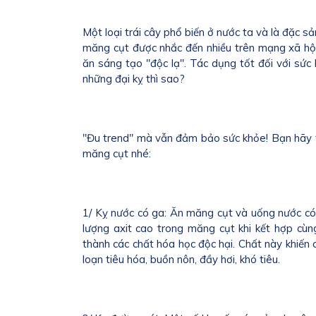
Một loại trái cây phổ biến ở nước ta và là đặc 
măng cụt được nhắc đến nhiều trên mạng xã hộ
ăn sáng tạo "độc lạ". Tác dụng tốt đối với sức 
những đại kỵ thì sao?
"Đu trend" mà vẫn đảm bảo sức khỏe! Bạn hãy 
măng cụt nhé:
1/ Kỵ nước có ga: Ăn măng cụt và uống nước có
lượng axit cao trong măng cụt khi kết hợp cùn
thành các chất hóa học độc hại. Chất này khiến 
loạn tiêu hóa, buồn nôn, đầy hơi, khó tiêu.