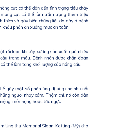
măng cụt có thể dẫn đến tình trạng tiêu chảy
 măng cụt có thể làm trầm trọng thêm triệu
h thích và gây biến chứng liệt dạ dày ở bệnh
ảm khẩu phần ăn xuống mức an toàn.
ột rối loạn khi tủy xương sản xuất quá nhiều
 cầu trong máu. Bệnh nhân được chẩn đoán
có thể làm tăng khối lượng của hồng cầu.
thể gây một số phản ứng dị ứng nhẹ như nổi
những người nhạy cảm. Thậm chí, nó còn dẫn
miệng, môi, họng hoặc tức ngực.
 tâm Ung thư Memorial Sloan-Ketting (Mỹ) cho