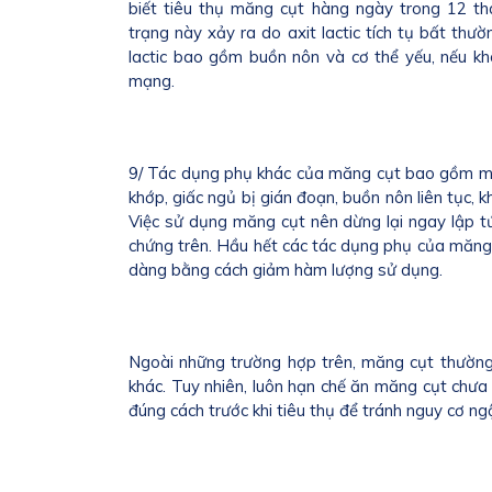
biết tiêu thụ măng cụt hàng ngày trong 12 thá
trạng này xảy ra do axit lactic tích tụ bất thư
lactic bao gồm buồn nôn và cơ thể yếu, nếu khô
mạng.
9/ Tác dụng phụ khác của măng cụt bao gồm mấ
khớp, giấc ngủ bị gián đoạn, buồn nôn liên tục,
Việc sử dụng măng cụt nên dừng lại ngay lập tứ
chứng trên. Hầu hết các tác dụng phụ của măng 
dàng bằng cách giảm hàm lượng sử dụng.
Ngoài những trường hợp trên, măng cụt thường 
khác. Tuy nhiên, luôn hạn chế ăn măng cụt chư
đúng cách trước khi tiêu thụ để tránh nguy cơ n