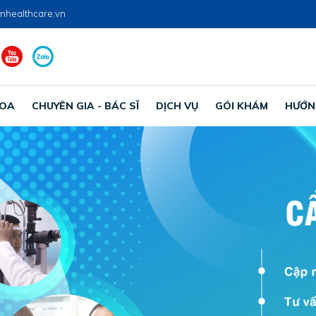
nhealthcare.vn
HOA
CHUYÊN GIA - BÁC SĨ
DỊCH VỤ
GÓI KHÁM
HƯỚN