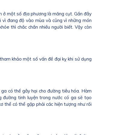
sản ở một số địa phương là măng cụt. Gần đây
i vì đang độ vào mùa và cũng vì những món
khỏe thì chắc chắn nhiều người biết. Vậy còn
tham khảo một số vấn đề đại kỵ khi sử dụng
 ga có thể gây hại cho đường tiêu hóa. Hàm
g đường tinh luyện trong nước có ga sẽ tạo
cơ thể có thể gặp phải các hiện tượng như rối