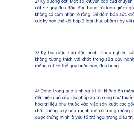
2/ Kỵ đường cát: Một số khuyến cáo của chuyên 
cát sẽ gây đau đầu, đau bụng, rối loạn giấc ngủ
không có cảm nhận rõ ràng. Để đảm bảo sức khỏ
cực kỳ hạn chế kết hợp 2 loại thực phẩm này với 
3/ Kỵ bia rượu, sữa đậu nành: Theo nghiên c
không tương thích với chất trong sữa đậu nành
măng cụt có thể gây buồn nôn, đau bụng.
4/ Đang trong quá trình xạ trị thì không ăn mă
đến hiệu quả của liệu pháp xạ trị cũng như thuốc
hóa trị liệu phụ thuộc vào việc sản xuất các gố
chất chống oxy hóa mạnh mẽ có trong măng cụt
được chứng minh là yếu tố trở ngại trong điều trị