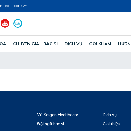
nhealthcare.vn
HOA
CHUYÊN GIA - BÁC SĨ
DỊCH VỤ
GÓI KHÁM
HƯỚN
Về Saigon Healthcare
Dịch vụ
Đội ngũ bác sĩ
Giới thiệu