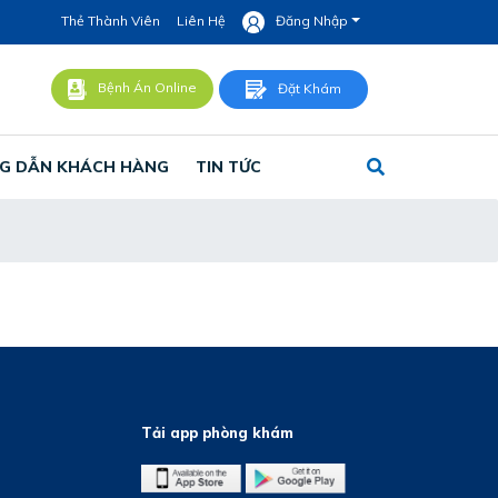
Thẻ Thành Viên
Liên Hệ
Đăng Nhập
Bệnh Án Online
Đặt Khám
G DẪN KHÁCH HÀNG
TIN TỨC
Tải app phòng khám