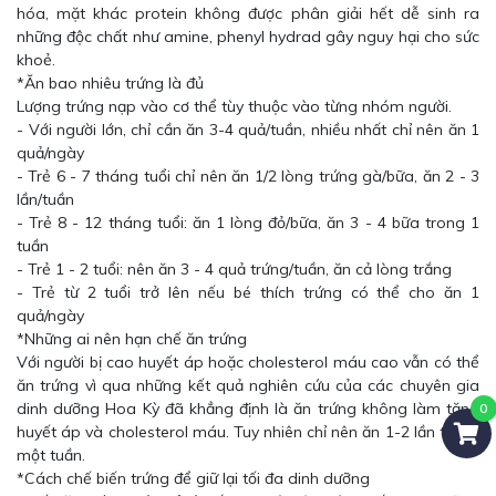
hóa, mặt khác protein không được phân giải hết dễ sinh ra
những độc chất như amine, phenyl hydrad gây nguy hại cho sức
khoẻ.
*Ăn bao nhiêu trứng là đủ
Lượng trứng nạp vào cơ thể tùy thuộc vào từng nhóm người.
- Với người lớn, chỉ cần ăn 3-4 quả/tuần, nhiều nhất chỉ nên ăn 1
quả/ngày
- Trẻ 6 - 7 tháng tuổi chỉ nên ăn 1/2 lòng trứng gà/bữa, ăn 2 - 3
lần/tuần
- Trẻ 8 - 12 tháng tuổi: ăn 1 lòng đỏ/bữa, ăn 3 - 4 bữa trong 1
tuần
- Trẻ 1 - 2 tuổi: nên ăn 3 - 4 quả trứng/tuần, ăn cả lòng trắng
- Trẻ từ 2 tuổi trở lên nếu bé thích trứng có thể cho ăn 1
quả/ngày
*Những ai nên hạn chế ăn trứng
Với người bị cao huyết áp hoặc cholesterol máu cao vẫn có thể
ăn trứng vì qua những kết quả nghiên cứu của các chuyên gia
dinh dưỡng Hoa Kỳ đã khẳng định là ăn trứng không làm tăng
huyết áp và cholesterol máu. Tuy nhiên chỉ nên ăn 1-2 lần trong
một tuần.
*Cách chế biến trứng để giữ lại tối đa dinh dưỡng