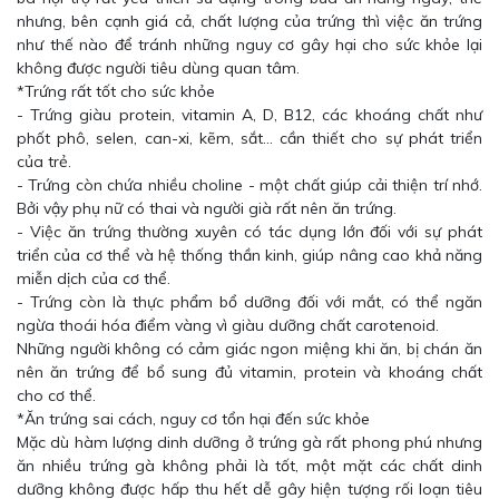
nhưng, bên cạnh giá cả, chất lượng của trứng thì việc ăn trứng
như thế nào để tránh những nguy cơ gây hại cho sức khỏe lại
không được người tiêu dùng quan tâm.
*Trứng rất tốt cho sức khỏe
- Trứng giàu protein, vitamin A, D, B12, các khoáng chất như
phốt phô, selen, can-xi, kẽm, sắt… cần thiết cho sự phát triển
của trẻ.
- Trứng còn chứa nhiều choline - một chất giúp cải thiện trí nhớ.
Bởi vậy phụ nữ có thai và người già rất nên ăn trứng.
- Việc ăn trứng thường xuyên có tác dụng lớn đối với sự phát
triển của cơ thể và hệ thống thần kinh, giúp nâng cao khả năng
miễn dịch của cơ thể.
- Trứng còn là thực phẩm bổ dưỡng đối với mắt, có thể ngăn
ngừa thoái hóa điểm vàng vì giàu dưỡng chất carotenoid.
Những người không có cảm giác ngon miệng khi ăn, bị chán ăn
nên ăn trứng để bổ sung đủ vitamin, protein và khoáng chất
cho cơ thể.
*Ăn trứng sai cách, nguy cơ tổn hại đến sức khỏe
Mặc dù hàm lượng dinh dưỡng ở trứng gà rất phong phú nhưng
ăn nhiều trứng gà không phải là tốt, một mặt các chất dinh
dưỡng không được hấp thu hết dễ gây hiện tượng rối loạn tiêu