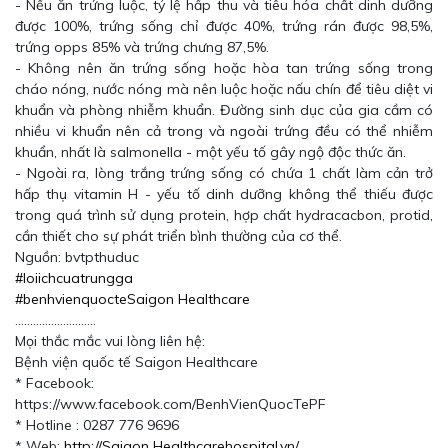
- Nếu ăn trứng luộc, tỷ lệ hấp thu và tiêu hóa chất dinh dưỡng
được 100%, trứng sống chỉ được 40%, trứng rán được 98,5%,
trứng opps 85% và trứng chưng 87,5%.
- Không nên ăn trứng sống hoặc hòa tan trứng sống trong
cháo nóng, nước nóng mà nên luộc hoặc nấu chín để tiêu diệt vi
khuẩn và phòng nhiễm khuẩn. Đường sinh dục của gia cầm có
nhiều vi khuẩn nên cả trong và ngoài trứng đều có thể nhiễm
khuẩn, nhất là salmonella - một yếu tố gây ngộ độc thức ăn.
- Ngoài ra, lòng trắng trứng sống có chứa 1 chất làm cản trở
hấp thụ vitamin H - yếu tố dinh dưỡng không thể thiếu được
trong quá trình sử dụng protein, hợp chất hydracacbon, protid,
cần thiết cho sự phát triển bình thường của cơ thể.
Nguồn: bvtpthuduc
#loiichcuatrungga
#benhvienquocteSaigon Healthcare
...........................
Mọi thắc mắc vui lòng liên hệ:
Bệnh viện quốc tế Saigon Healthcare
* Facebook:
https://www.facebook.com/BenhVienQuocTePF
* Hotline : 0287 776 9696
* Web:
http://Saigon Healthcarehospital.vn/