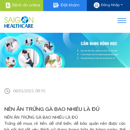
Bệnh án online
Đặt khám
Đăng Nhập
06/01/2021 08:35
NÊN ĂN TRỨNG GÀ BAO NHIÊU LÀ ĐỦ
NÊN ĂN TRỨNG GÀ BAO NHIÊU LÀ ĐỦ
Trứng dễ mua, rẻ tiền, dễ chế biến, dễ bảo quản nên được các
bà nội trợ rất yêu thích sử dụng trong bữa ăn hàng ngày; thế