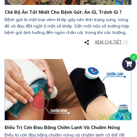
Chế Độ Ăn Tốt Nhất Cho Bệnh Gút: Ăn Gì, Tránh Gì ?
Bệnh gút là một loại viêm khớp gây nên tình trạng sưng, nóng,
đỏ và đau đột ngột ở một số khớp. Gần một nửa số trường hợp
bệnh gút ảnh hưởng đến ngón chân cái, trong khi các trường
hợp khác ảnh hưởng đến ngón tay, cổ tay, đầu gối và gót chân.
XEM CHI TIẾT
Điều Trị Cơn Đau Bằng Chờm Lạnh Và Chườm Nóng
Điều trị cơn đau bằng chườm nóng và chườm lạnh có thể rất