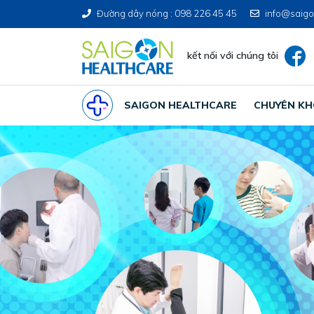
Đường dây nóng : 098 226 45 45
info@saigo
kết nối với chúng tôi
SAIGON HEALTHCARE
CHUYÊN K