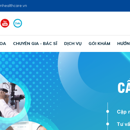
nhealthcare.vn
HOA
CHUYÊN GIA - BÁC SĨ
DỊCH VỤ
GÓI KHÁM
HƯỚN