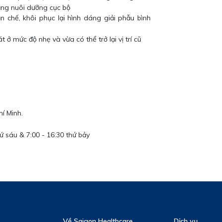
tăng nuôi dưỡng cục bộ
chế, khôi phục lại hình dáng giải phẫu bình
 ở mức độ nhẹ và vừa có thể trở lại vị trí cũ
í Minh.
hứ sáu & 7:00 - 16:30 thứ bảy
Về Saigon Healthcare
Dịch vụ