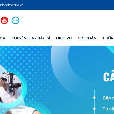
nhealthcare.vn
HOA
CHUYÊN GIA - BÁC SĨ
DỊCH VỤ
GÓI KHÁM
HƯỚN