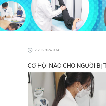
26/03/2024 09:41
CƠ HỘI NÀO CHO NGƯỜI BỊ 