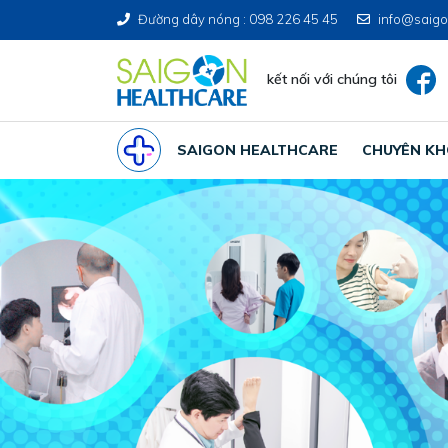
Đường dây nóng : 098 226 45 45
info@saigo
kết nối với chúng tôi
SAIGON HEALTHCARE
CHUYÊN K