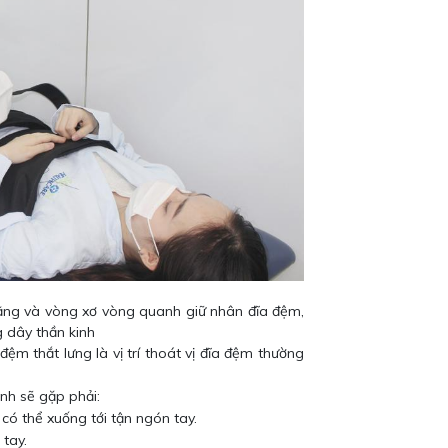
hằng và vòng xơ vòng quanh giữ nhân đĩa đệm,
g dây thần kinh
đệm thắt lưng là vị trí thoát vị đĩa đệm thường
ệnh sẽ gặp phải:
có thể xuống tới tận ngón tay.
tay.