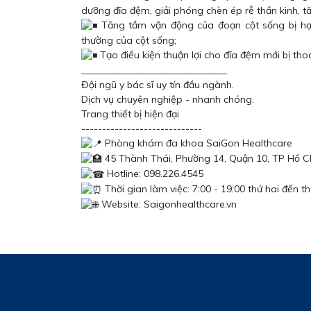
dưỡng đĩa đệm, giải phóng chèn ép rễ thần kinh, 
Tăng tầm vận động của đoạn cột sống bị hạn 
thường của cột sống;
Tạo điều kiện thuận lợi cho đĩa đệm mới bị thoát
______________________________
Đội ngũ y bác sĩ uy tín đầu ngành.
Dịch vụ chuyên nghiệp - nhanh chóng.
Trang thiết bị hiện đại
-----------------------------
Phòng khám đa khoa SaiGon Healthcare
45 Thành Thái, Phường 14, Quận 10, TP Hồ Ch
Hotline: 098.226.4545
Thời gian làm việc: 7:00 - 19:00 thứ hai đến t
Website: Saigonhealthcare.vn