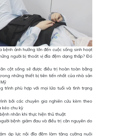
a bệnh ảnh hưởng lớn đến cuộc sống sinh hoạt
hững người bị thoát vị đĩa đệm dạng thấp? Đó
ãn cột sống sẽ được điều trị hoàn toàn bằng
rong những thiết bị tiên tiến nhất của nhà sản
- Mỹ
 trình phù hợp với mọi lứa tuổi và tình trạng
ình bởi các chuyên gia nghiên cứu kèm theo
à kéo chu kỳ
ệnh nhân khi thực hiện thủ thuật
người bệnh giảm đau và điều trị căn nguyên do
iảm áp lực nội đĩa đệm làm tăng cường nuôi