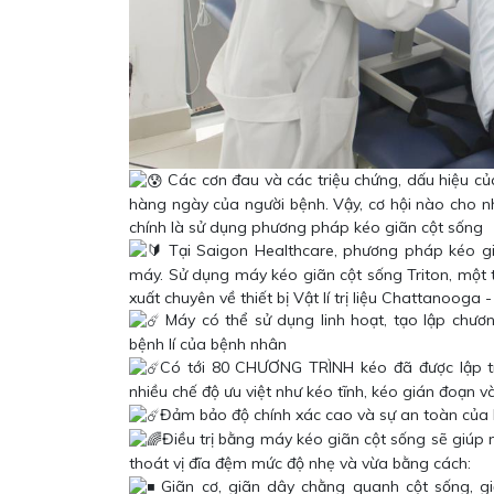
Các cơn đau và các triệu chứng, dấu hiệu củ
hàng ngày của người bệnh. Vậy, cơ hội nào cho n
chính là sử dụng phương pháp kéo giãn cột sống
Tại Saigon Healthcare, phương pháp kéo gi
máy. Sử dụng máy kéo giãn cột sống Triton, một t
xuất chuyên về thiết bị Vật lí trị liệu Chattanooga 
Máy có thể sử dụng linh hoạt, tạo lập chương
bệnh lí của bệnh nhân
Có tới 80 CHƯƠNG TRÌNH kéo đã được lập tr
nhiều chế độ ưu việt như kéo tĩnh, kéo gián đoạn v
Đảm bảo độ chính xác cao và sự an toàn của b
Điều trị bằng máy kéo giãn cột sống sẽ giúp 
thoát vị đĩa đệm mức độ nhẹ và vừa bằng cách:
Giãn cơ, giãn dây chằng quanh cột sống, g